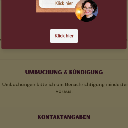
Beschreibung
Her mit dem schönen Leben!
ite ich die Menschen, die zu mir kommen ganz kreativ und
dem Weg zu mehr Lebensfreude und Leichtigkeit.
Umbuchung & Kündigung
 Umbuchungen bitte ich um Benachrichtigung mindeste
Voraus.
Kontaktangaben