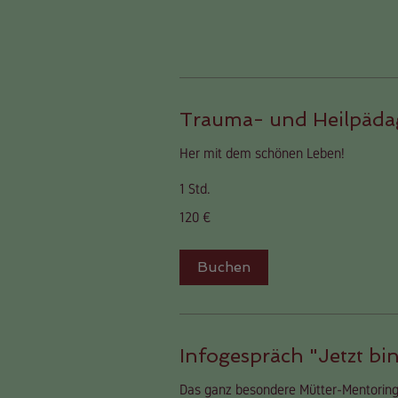
Trauma- und Heilpäda
Her mit dem schönen Leben!
1 Std.
120
120 €
Euro
Buchen
Infogespräch "Jetzt bin
Das ganz besondere Mütter-Mentoring -