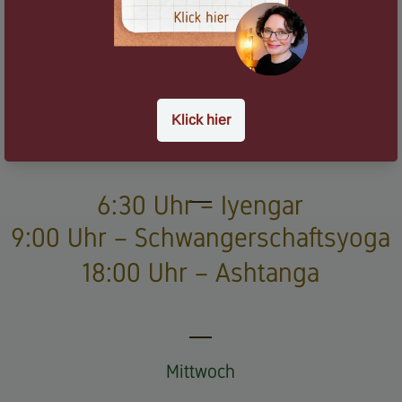
8:00 Uhr– Hatha
12:30 Uhr – Iyengar
Dienstag
6:30 Uhr – Iyengar
9:00 Uhr – Schwangerschaftsyoga
18:00 Uhr – Ashtanga
Mittwoch