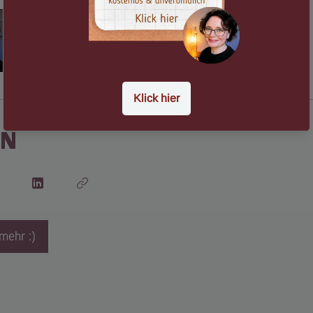
Eva Istas
en
mehr :)