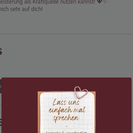
eisterung als Kraftquelle nutzen kannst! 💖✨
mich sehr auf dich!
s
melden
e Begleitung