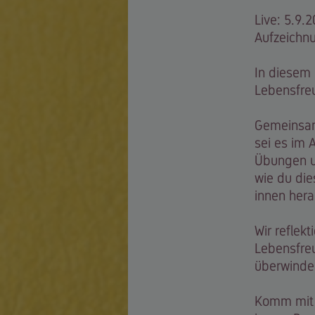
Live: 5.9.
Aufzeichn
In diesem 
Lebensfreu
Gemeinsam
sei es im 
Übungen un
wie du die
innen hera
Wir reflek
Lebensfreu
überwinde
Komm mit 