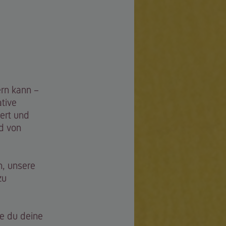
rn kann –
ative
ert und
d von
n, unsere
zu
e du deine