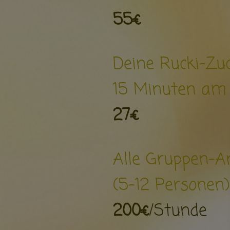
55€
Deine Rucki-Zu
15 Minuten am 
27€
Alle Gruppen-A
(5-12 Personen)
200€
/Stunde