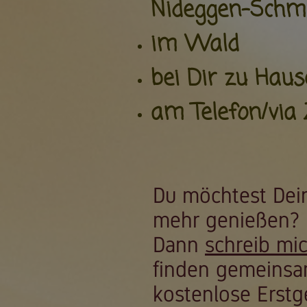
Nideggen-Schm
im Wald
bei Dir zu Haus
am Telefon/via
Du möchtest Dei
mehr genießen?
Dann
schreib mi
finden gemeinsam
kostenlose Erstg