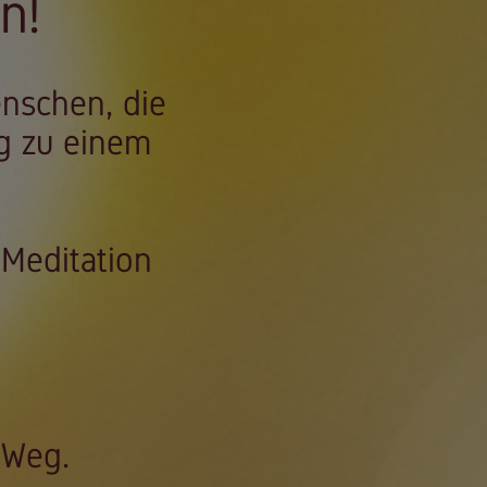
n!
enschen, die
g zu einem
 Meditation
 Weg.