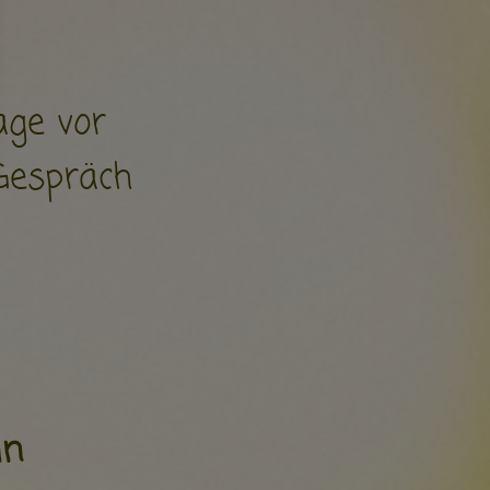
age vor
Gespräch
in