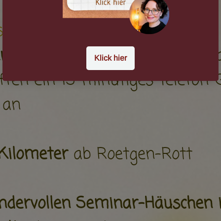
schenkt:
n Klienten
biete ich ein paar T
ffen ein 15-minütiges Telefon-
 an
/Kilometer
ab Roetgen-Rott
dervollen Seminar-Häuschen 