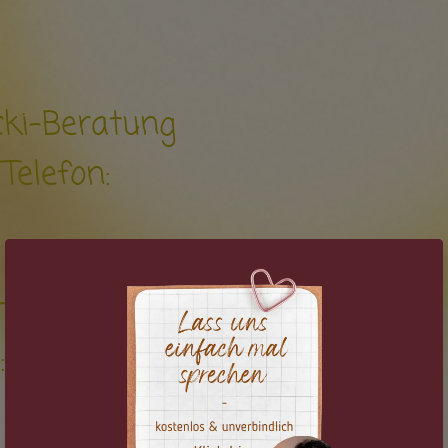
cki-Beratung
Telefon:
ngebote
: