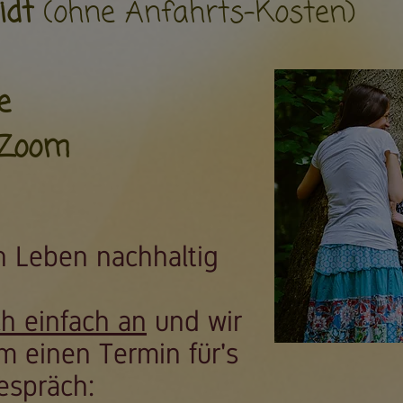
idt
(ohne Anfahrts-Kosten)
e
 Zoom
n Leben nachhaltig
ch einfach an
und wir
 einen Termin für's
espräch: