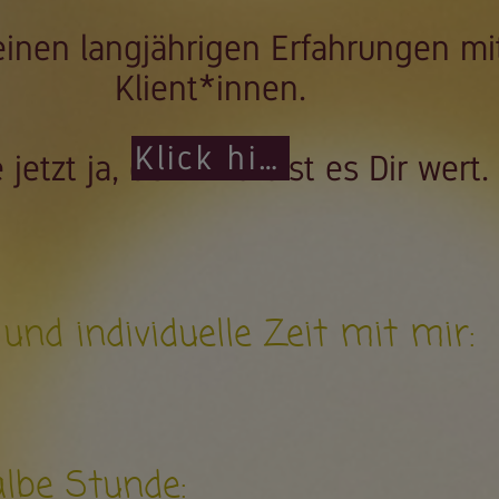
einen langjährigen Erfahrungen m
Klient*innen.
Klick hier
 jetzt ja, denn Du bist es Dir wert.
und individuelle Zeit mit mir:
lbe Stunde: