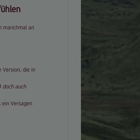
fühlen
ich manchmal an 
 Version, die in 
ß doch auch 
s ein Versagen 