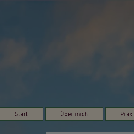
Start
Über mich
Prax