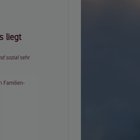
 liegt 
nd sozial
 sehr 
n Familien-