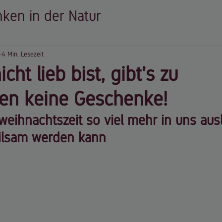
nken in der Natur
er Schatztruhe
Ganz intuitiv
Hei
4 Min. Lesezeit
ht lieb bist, gibt's zu
ngebote
en keine Geschenke!
eihnachtszeit so viel mehr in uns ausl
eilsam werden kann