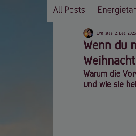
All Posts
Energieta
Geschichten aus d
Eva Istas
12. Dez. 2025
Wenn du nic
Lebensfreude
A
Weihnacht
Warum die Vorw
und wie sie h