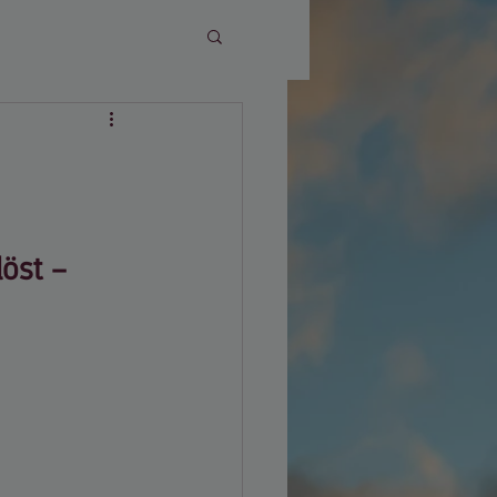
lpädagogik
öst – 