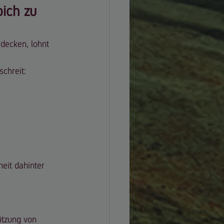
ich zu 
decken, lohnt 
chreit:
eit dahinter 
tzung von 