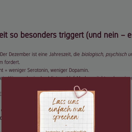
it so besonders triggert (und nein – es
 Der Dezember ist eine Jahreszeit, die 
biologisch, psychisch u
m fordert.
ht = weniger Serotonin, weniger Dopamin.
ein Körper, der in den Winterschlaf-Modus möchte, aber eine
Erwartungen = Nervensystem im Dauer-Alert.
das vielen Eltern nicht bewusst ist:
ht kräftig mit.