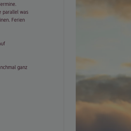
Termine. 
e parallel was 
nen. Ferien 
uf 
anchmal ganz 