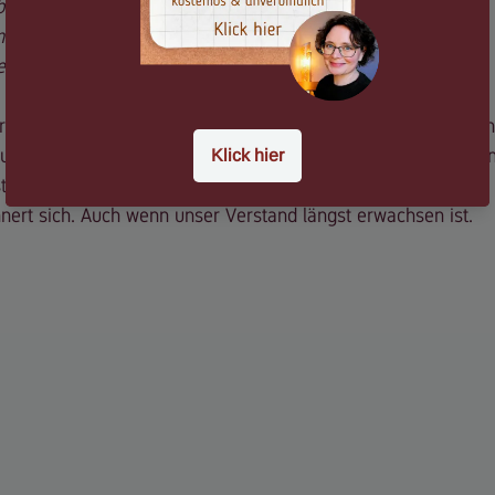
 bist, gibt’s keine Geschenke!“
en, es ist doch Weihnachten!“
er nicht die Stimmung kaputt!“
rägt – teilweise so tief, dass sie heute noch im Körper schwi
Zunge. Wir wollen sie nicht sagen. Wir beherrschen uns, reiße
t Kraft. Unfassbar viel Kraft.
nert sich. Auch wenn unser Verstand längst erwachsen ist.